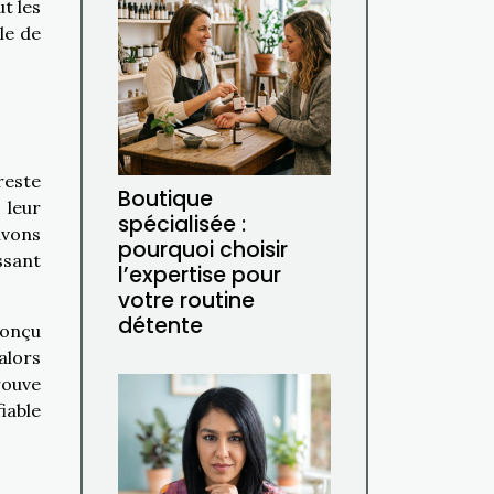
t les
le de
reste
Boutique
 leur
spécialisée :
uvons
pourquoi choisir
ssant
l’expertise pour
votre routine
détente
 conçu
alors
rouve
iable