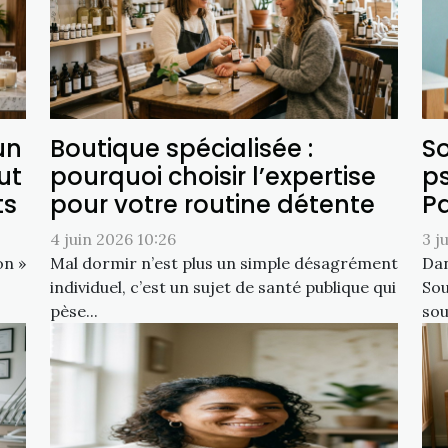
un
Boutique spécialisée :
S
ut
pourquoi choisir l’expertise
p
ts
pour votre routine détente
Pa
4 juin 2026 10:26
3 j
on »
Mal dormir n’est plus un simple désagrément
Dan
individuel, c’est un sujet de santé publique qui
Sou
pèse...
sou