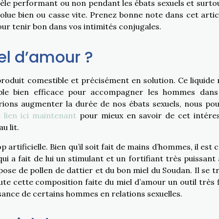
vèle performant ou non pendant les ébats sexuels et surtou
évolue bien ou casse vite. Prenez bonne note dans cet artic
pour tenir bon dans vos intimités conjugales.
el d’amour ?
oduit comestible et précisément en solution. Ce liquide 
mble bien efficace pour accompagner les hommes dans
udrions augmenter la durée de nos ébats sexuels, nous po
 lien ici maintenant
pour mieux en savoir de cet intére
u lit.
 artificielle. Bien qu’il soit fait de mains d’hommes, il est
ui a fait de lui un stimulant et un fortifiant très puissant 
mpose de pollen de dattier et du bon miel du Soudan. Il se t
ute cette composition faite du miel d’amour un outil très f
sance de certains hommes en relations sexuelles.