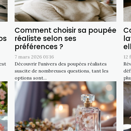
Comment choisir sa poupée
C
os
réaliste selon ses
l
préférences ?
el
7 mars 2026 01:16
12 
est
Découvrir l'univers des poupées réalistes
Rév
suscite de nombreuses questions, tant les
déf
options sont...
plu